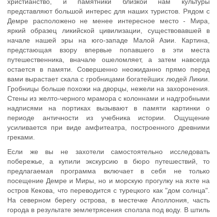
христианство, и памятники близкой нам культуры
представляют большой интерес для наших туристов. Рядом с
Демре расположено не менее интересное место - Мира,
яркий образец ликийской цивилизации, существовавшей в
начале нашей эры на юго-западе Малой Азии. Картина,
предстающая взору впервые попавшего в эти места
путешественника, вначале ошеломляет, а затем навсегда
остается в памяти. Совершенно неожиданно прямо перед
вами вырастает скала с гробницами богатейших людей Ликии.
Гробницы больше похожи на дворцы, нежели на захоронения.
Стены из желто-черного мрамора с колоннами и надгробными
надписями на портиках вызывают в памяти картинки о
периоде античности из учебника истории. Ощущение
усиливается при виде амфитеатра, построенного древними
греками.
Если же вы не захотели самостоятельно исследовать
побережье, а купили экскурсию в бюро путешествий, то
предлагаемая программа включает в себя не только
посещение Демре и Миры, но и морскую прогулку на яхте на
остров Кекова, что переводится с турецкого как "дом солнца".
На северном берегу острова, в местечке Аполлония, часть
города в результате землетрясения сползла под воду. В штиль