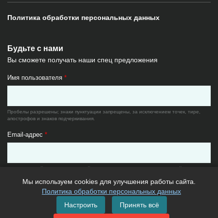
Политика обработки персональных данных
Будьте с нами
Вы сможете получать наши спец предложения
Имя пользователя
*
Пробелы разрешены; знаки пунктуации запрещены, за исключением точек, тире,
апострофов и знаков подчеркивания.
Email-адрес
*
Существующий адрес электронной почты. Все почтовые сообщения с сайта будут
отсылаться на этот адрес. Адрес электронной почты не будет публиковаться и будет
Мы используем cookies для улучшения работы сайта.
использован только по вашему желанию: для восстановления пароля или для
получения новостей и уведомлений по электронной почте.
Политика обработки персональных данных
Настроить
Принять всё