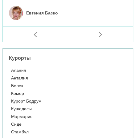
Евгения Баско
Курорты
Алания
Анталия
Белек
Кемер
Курорт Бодрум
Кушадасы
Мармарис
Сиде
Стамбул