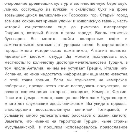
очарование древнейших культур и величественную береговую
линию, состоящую из пляжей и скалистых бухт на фоне
возвышающихся великолепных Торосских гор. Старый город
все еще сохраняет кривые улочки и живописную гавань, часть
которой существовала еще до римского императора
Гадриана, который бывал в этом городе. Вдоль тенистых
бульваров Вы можете найти колоритные кафе и
замечательные магазины в турецком стиле. В окрестностях
города много исторических памятников, Анталия является
идеальным местом, откуда Вы можете исследовать всю
местность.По количеству достопримечательностей Турция, в
том числе Анталия, ничем не уступает Греции, Италии или
Испании, но из-за недостатка информации еще мало известна
с этой точки зрения. Если вы отдыхаете на кемерском
побережье, прежде всего стоит исследовать полуостров, на
разных оконечностях которого находятся Кемер и Фетхие.
Посетите Демре - место, освященное Николаем Чудотворцем,
много лет служившим здесь епископом. Вы увидите церковь,
впоследствии восстановленную княгиней Голицыной, и
услышите много увлекательных рассказов о жизни святого.
Заметьте, что именно на территории Турции, ныне страны
мусульманской, в прошлом исповедовалось православное