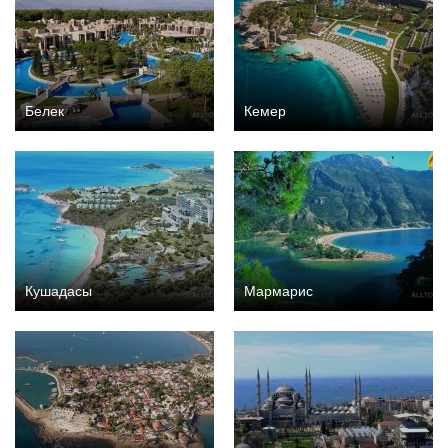
Белек
Кемер
Кушадасы
Мармарис