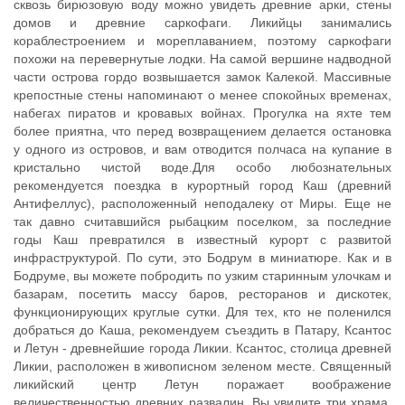
сквозь бирюзовую воду можно увидеть древние арки, стены
домов и древние саркофаги. Ликийцы занимались
кораблестроением и мореплаванием, поэтому саркофаги
похожи на перевернутые лодки. На самой вершине надводной
части острова гордо возвышается замок Калекой. Массивные
крепостные стены напоминают о менее спокойных временах,
набегах пиратов и кровавых войнах. Прогулка на яхте тем
более приятна, что перед возвращением делается остановка
у одного из островов, и вам отводится полчаса на купание в
кристально чистой воде.Для особо любознательных
рекомендуется поездка в курортный город Каш (древний
Антифеллус), расположенный неподалеку от Миры. Еще не
так давно считавшийся рыбацким поселком, за последние
годы Каш превратился в известный курорт с развитой
инфраструктурой. По сути, это Бодрум в миниатюре. Как и в
Бодруме, вы можете побродить по узким старинным улочкам и
базарам, посетить массу баров, ресторанов и дискотек,
функционирующих круглые сутки. Для тех, кто не поленился
добраться до Каша, рекомендуем съездить в Патару, Ксантос
и Летун - древнейшие города Ликии. Ксантос, столица древней
Ликии, расположен в живописном зеленом месте. Священный
ликийский центр Летун поражает воображение
величественностью древних развалин. Вы увидите три храма,