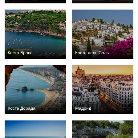
Коста Брава
Коста дель Соль
Коста Дорада
Мадрид