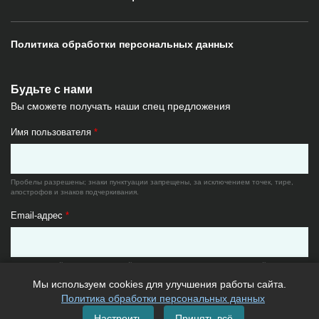
Политика обработки персональных данных
Будьте с нами
Вы сможете получать наши спец предложения
Имя пользователя
*
Пробелы разрешены; знаки пунктуации запрещены, за исключением точек, тире,
апострофов и знаков подчеркивания.
Email-адрес
*
Существующий адрес электронной почты. Все почтовые сообщения с сайта будут
отсылаться на этот адрес. Адрес электронной почты не будет публиковаться и будет
Мы используем cookies для улучшения работы сайта.
использован только по вашему желанию: для восстановления пароля или для
получения новостей и уведомлений по электронной почте.
Политика обработки персональных данных
Настроить
Принять всё