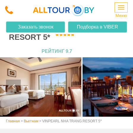
Меню
VINPEARL NHA TRANG
Заказать звонок
Подборка в VIBER
RESORT 5*
РЕЙТИНГ 9.7
Главная
>
Вьетнам
>
VINPEARL NHA TRANG RESORT 5*