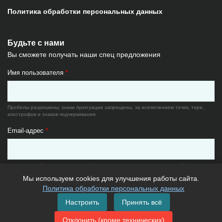
Политика обработки персональных данных
Будьте с нами
Вы сможете получать наши спец предложения
Имя пользователя
*
Пробелы разрешены; знаки пунктуации запрещены, за исключением точек, тире,
апострофов и знаков подчеркивания.
Email-адрес
*
Существующий адрес электронной почты. Все почтовые сообщения с сайта будут
отсылаться на этот адрес. Адрес электронной почты не будет публиковаться и будет
Мы используем cookies для улучшения работы сайта.
использован только по вашему желанию: для восстановления пароля или для
получения новостей и уведомлений по электронной почте.
Политика обработки персональных данных
Настроить
Принять всё
Отклонить (кроме технических)