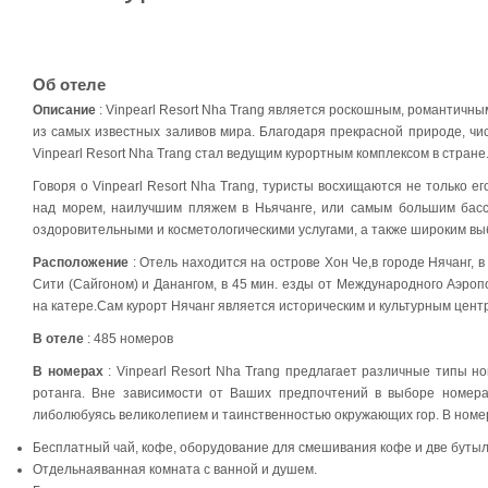
Об отеле
Описание
: Vinpearl Resort Nha Trang является роскошным, романтичн
из самых известных заливов мира. Благодаря прекрасной природе, чи
Vinpearl Resort Nha Trang стал ведущим курортным комплексом в стране
Говоря о Vinpearl Resort Nha Trang, туристы восхищаются не только 
над морем, наилучшим пляжем в Ньячанге, или самым большим бассе
оздоровительными и косметологическими услугами, а также широким в
Расположение
: Отель находится на острове Хон Че,в городе Нячанг,
Сити (Сайгоном) и Данангом, в 45 мин. езды от Международного Аэроп
на катере.Сам курорт Нячанг является историческим и культурным цент
В отеле
: 485 номеров
В номерах
: Vinpearl Resort Nha Trang предлагает различные типы н
ротанга. Вне зависимости от Ваших предпочтений в выборе номера,
либолюбуясь великолепием и таинственностью окружающих гор. В номе
Бесплатный чай, кофе, оборудование для смешивания кофе и две буты
Отдельнаяванная комната с ванной и душем.