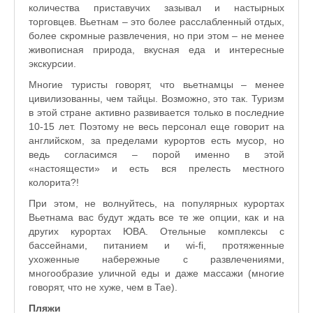
количества приставучих зазывал и настырных
торговцев. Вьетнам – это более расслабленный отдых,
более скромные развлечения, но при этом – не менее
живописная природа, вкусная еда и интересные
экскурсии.
Многие туристы говорят, что вьетнамцы – менее
цивилизованны, чем тайцы. Возможно, это так. Туризм
в этой стране активно развивается только в последние
10-15 лет. Поэтому не весь персонал еще говорит на
английском, за пределами курортов есть мусор, но
ведь согласимся – порой именно в этой
«настоящести» и есть вся прелесть местного
колорита?!
При этом, не волнуйтесь, на популярных курортах
Вьетнама вас будут ждать все те же опции, как и на
других курортах ЮВА. Отельные комплексы с
бассейнами, питанием и wi-fi, протяженные
ухоженные набережные с развлечениями,
многообразие уличной еды и даже массажи (многие
говорят, что не хуже, чем в Тае).
Пляжи