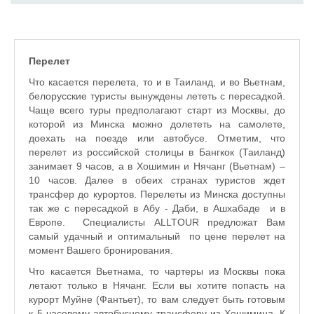
Перелет
Что касается перелета, то и в Таиланд, и во Вьетнам,
белорусские туристы вынуждены лететь с пересадкой.
Чаще всего туры предполагают старт из Москвы, до
которой из Минска можно долететь на самолете,
доехать на поезде или автобусе. Отметим, что
перелет из российской столицы в Бангкок (Таиланд)
занимает 9 часов, а в Хошимин и Нячанг (Вьетнам) –
10 часов. Далее в обеих странах туристов ждет
трансфер до курортов. Перелеты из Минска доступны
так же с пересадкой в Абу - Даби, в Ашхабаде и в
Европе. Специалисты ALLTOUR предложат Вам
самый удачный и оптимальный по цене перелет на
момент Вашего бронирования.
Что касается Вьетнама, то чартеры из Москвы пока
летают только в Нячанг. Если вы хотите попасть на
курорт Муйне (Фантьет), то вам следует быть готовым
к 5-часовому автобусному трансферу из Хошимина. К