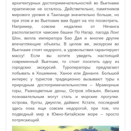
архитектурных достопримечательностей во Вьетнаме
практически не осталось. Действительно, памятников
мирового уровня в Таиланде значительно больше, но
при этом и во Вьетнаме вам будет на что посмотреть.
Например, совсем недалеко от Нячанга
располагаются чамские башни По Нагар, пагода Лонг
Шон, вилла императора Бао Дая и многие другие
впечатляющие объекты. В целом же, экскурсии во
Вьетнаме стоят недорого, а удовольствия гарантируют
массу! Если вы хотите увидеть настоящий
современный Вьетнам, то стоит посетить одну из
городских экскурсий. Туроператоры предлагают
побывать в Хошимине, Ханое или Дананге. Большой
интерес у туристов традиционно вызывают туры к
природным достопримечательностям – Мраморные
горы, Разноцветные дюны, Остров обезьян. Весьма
познавательным могут стать и морские прогулки:
острова, бухты, джунгли, дайвинг. Кстати, последний
здесь пока еще совсем недорогой, при том, что
подводный мир в Южно-Китайском море – просто
потрясающий.