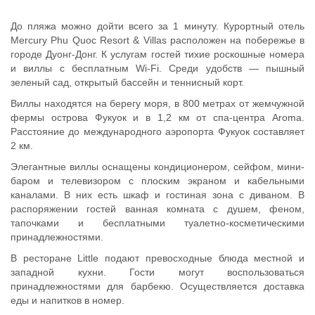
До пляжа можно дойти всего за 1 минуту. Курортный отель
Mercury Phu Quoc Resort & Villas расположен на побережье в
городе Дуонг-Донг. К услугам гостей тихие роскошные номера
и виллы с бесплатным Wi-Fi. Среди удобств — пышный
зеленый сад, открытый бассейн и теннисный корт.
Виллы находятся на берегу моря, в 800 метрах от жемчужной
фермы острова Фукуок и в 1,2 км от спа-центра Aroma.
Расстояние до международного аэропорта Фукуок составляет
2 км.
Элегантные виллы оснащены кондиционером, сейфом, мини-
баром и телевизором с плоским экраном и кабельными
каналами. В них есть шкаф и гостиная зона с диваном. В
распоряжении гостей ванная комната с душем, феном,
тапочками и бесплатными туалетно-косметическими
принадлежностями.
В ресторане Little подают превосходные блюда местной и
западной кухни. Гости могут воспользоваться
принадлежностями для барбекю. Осуществляется доставка
еды и напитков в номер.