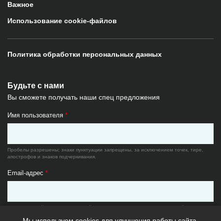
Важное
Использование cookie-файлов
Политика обработки персональных данных
Будьте с нами
Вы сможете получать наши спец предложения
Имя пользователя
*
Пробелы разрешены; знаки пунктуации запрещены, за исключением точек, тире,
апострофов и знаков подчеркивания.
Email-адрес
*
Существующий адрес электронной почты. Все почтовые сообщения с сайта будут
отсылаться на этот адрес. Адрес электронной почты не будет публиковаться и будет
Мы используем cookies для улучшения работы сайта.