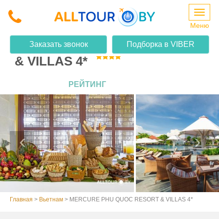
Меню
MERCURE PHU QUOC RESORT
Заказать звонок
Подборка в VIBER
& VILLAS 4*
РЕЙТИНГ
Главная
>
Вьетнам
>
MERCURE PHU QUOC RESORT & VILLAS 4*