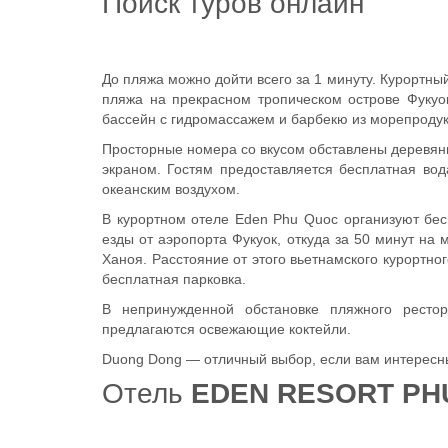
Поиск туров онлайн
До пляжа можно дойти всего за 1 минуту. Курортны
пляжа на прекрасном тропическом острове Фукуок
бассейн с гидромассажем и барбекю из морепродук
Просторные номера со вкусом обставлены деревя
экраном. Гостям предоставляется бесплатная во
океанским воздухом.
В курортном отеле Eden Phu Quoc организуют бес
езды от аэропорта Фукуок, откуда за 50 минут на
Ханоя. Расстояние от этого вьетнамского курортно
бесплатная парковка.
В непринужденной обстановке пляжного ресто
предлагаются освежающие коктейли.
Duong Dong — отличный выбор, если вам интересны 
Отель
EDEN RESORT PH