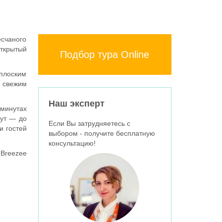
есчаного
открытый
Подбор тура Online
 плоским
и свежим
Наш эксперт
 минутах
нут — до
Если Вы затрудняетесь с
и гостей
выбором - получите бесплатную
консультацию!
Breezee