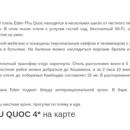
й отель Eden Phu Quoc находится в нескольких шагах от частного п
. В этом тихом отеле к услугам гостей сад, бесплатный Wi-Fi, 
тов на ужин.
нной мебелью и оснащены персональным сейфом и телевизором с
да в бутылках. На балконе можно насладиться морским бризом 
платный трансфер от/до аэропорта. Отель расположен всего в 5
 местном рейсе можно добраться до Хошимина, а за 2 часа 10 ми
го отеля до побережья Камбоджи составляет 15 км. В распоряжени
рана Eden подают блюда интернациональной кухни. В баре 
местная кухня, прогулки по пляжу и еда.
U QUOC 4*
на карте