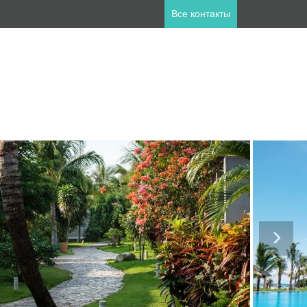
Все контакты
ны
пет
Занзибар
лия
Катар
а
Мальдивы
ланд
Турция