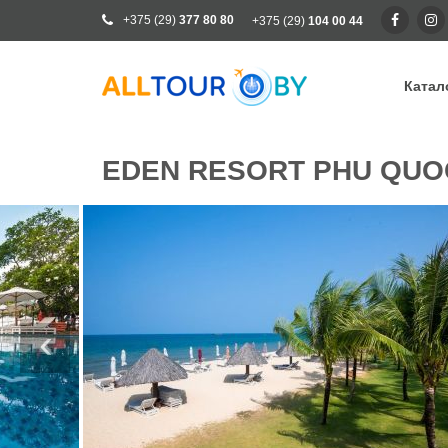
+375 (29)
377 80 80
+375 (29)
104 00 44
Катал
Ка
EDEN RESORT PHU QUO
Ра
От
Кр
Го
Кл