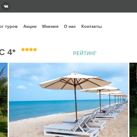
ог туров
Акции
Мнения
О нас
Контакты
тегории
Наши основные направления и стра
C 4*
РЕЙТИНГ
ннее бронирование
Вьетнам
Грузия
Еги
дых с детьми
Индонезия
Испания
Ита
уизы
Кипр
Китай
Куб
рящие туры
ОАЭ
Сейшелы
Таи
убные туры
Шри-Ланка