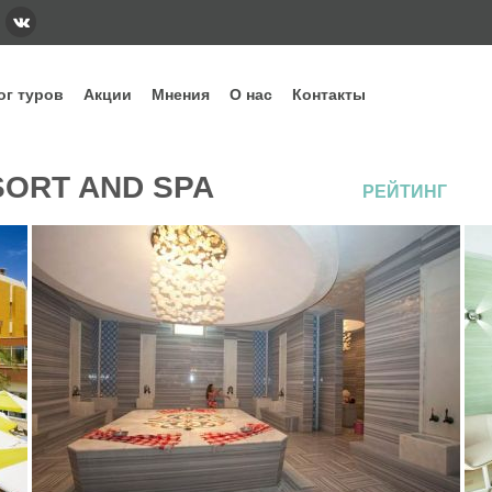
ог туров
Акции
Мнения
О нас
Контакты
тегории
Наши основные направления и стра
SORT AND SPA
РЕЙТИНГ
ннее бронирование
Вьетнам
Грузия
Еги
дых с детьми
Индонезия
Испания
Ита
уизы
Кипр
Китай
Куб
рящие туры
ОАЭ
Сейшелы
Таи
убные туры
Шри-Ланка