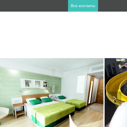
Все контакты
ны
пет
Занзибар
лия
Катар
а
Мальдивы
ланд
Турция