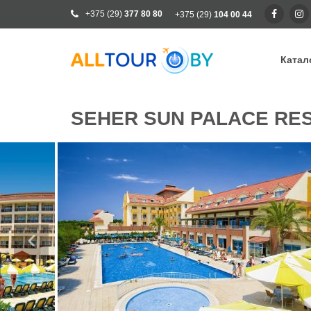
+375 (29)
377 80 80
+375 (29)
104 00 44
Катал
Ка
SEHER SUN PALACE RE
Ра
От
Кр
Го
Кл