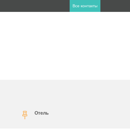
Все контакты
ны
пет
Занзибар
лия
Катар
а
Мальдивы
ланд
Турция
Отель