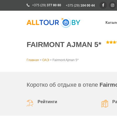
+375 (29)
377 80 80
+375 (29)
104 00 44
Катал
Ка
FAIRMONT AJMAN 5*
Ра
От
Главная
>
ОАЭ
>
Fairmont Ajman 5*
Кр
Го
Кл
Коротко об отдыхе в отеле
Fairm
Рейтинги
Р