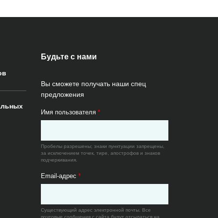
Будьте с нами
ов
Вы сможете получать наши спец
предложения
альных
Имя пользователя
*
Пробелы разрешены; знаки пунктуации запрещены,
за исключением точек, тире, апострофов и знаков
подчеркивания.
Email-адрес
*
Существующий адрес электронной почты. Все
почтовые сообщения с сайта будут отсылаться на