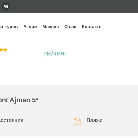
ог туров
Акции
Мнения
О нас
Контакты
тегории
Наши основные направления и стра
РЕЙТИНГ
ннее бронирование
Вьетнам
Грузия
Еги
дых с детьми
Индонезия
Испания
Ита
уизы
Кипр
Китай
Куб
рящие туры
ОАЭ
Сейшелы
Таи
убные туры
Шри-Ланка
ont Ajman 5*
асстояния
Пляжи