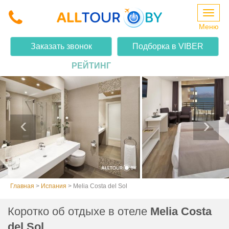
Меню
MELIA COSTA DEL SOL
Заказать звонок
Подборка в VIBER
РЕЙТИНГ
Главная
>
Испания
>
Melia Costa del Sol
Коротко об отдыхе в отеле
Melia Costa
del Sol