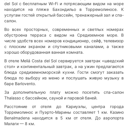
del Sol с бесплатным Wi-Fi и потрясающим видом на море
находится на пляже Бахондильо в Торремолиносе. К
услугам гостей открытый бассейн, тренажерный зал и спа-
салон.
Во всех просторных, современных и светлых номерах
обустроена терраса с видом на Средиземное море. В
числе удобств всех номеров кондиционер, сейф, телевизор
с плоским экраном и спутниковыми каналами, а также
хорошо оборудованная ванная комната.
В отеле Meliá Costa del Sol сервируется завтрак «шведский
стол» и континентальный завтрак, а на ужин предлагаются
блюда средиземноморской кухни. Гости смогут заказать
блюда по выбору из меню и послушать живую музыку в
баре Barlovento.
За дополнительную плату можно посетить спа-салон
Thalasso с бассейном, сауной и паровой баней.
Расстояние от отеля до Кариуэлы, центра города
Торремолинос и Пуэрто-Марины составляет 1 км. Казино
Benalmadena находится в 5 км от отеля. До аэропорта
Малаги — 8 км.