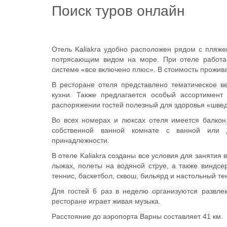
Поиск туров онлайн
Отель Kaliakra удобно расположен рядом с пляже
потрясающим видом на море. При отеле работаю
системе «все включено плюс». В стоимость прожива
В ресторане отеля представлено тематическое в
кухни. Также предлагается особый ассортимент
распоряжении гостей полезный для здоровья «швед
Во всех номерах и люксах отеля имеется балкон
собственной ванной комнате с ванной или д
принадлежности.
В отеле Kaliakra созданы все условия для занятия
лыжах, полеты на водяной струе, а также виндсе
теннис, баскетбол, сквош, бильярд и настольный те
Для гостей 6 раз в неделю организуются развл
ресторане играет живая музыка.
Расстояние до аэропорта Варны составляет 41 км.