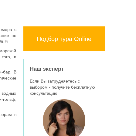
номера с
ание по
Подбор тура Online
i-Fi.
оморской
того, в
Наш эксперт
и-бар. В
ические
Если Вы затрудняетесь с
выбором - получите бесплатную
и водных
консультацию!
и-гольф,
черам в