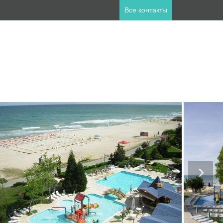
Все контакты
ны
пет
Занзибар
лия
Катар
а
Мальдивы
ланд
Турция