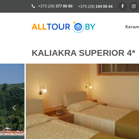
+375 (29)
377 80 80
+375 (29)
104 00 44
Катал
Ка
KALIAKRA SUPERIOR 4*
Ра
От
Кр
Го
Кл