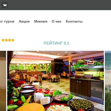
ог туров
Акции
Мнения
О нас
Контакты
тегории
Наши основные направления и стра
РЕЙТИНГ 9.2
ннее бронирование
Вьетнам
Грузия
Еги
дых с детьми
Индонезия
Испания
Ита
уизы
Кипр
Китай
Куб
рящие туры
ОАЭ
Сейшелы
Таи
убные туры
Шри-Ланка