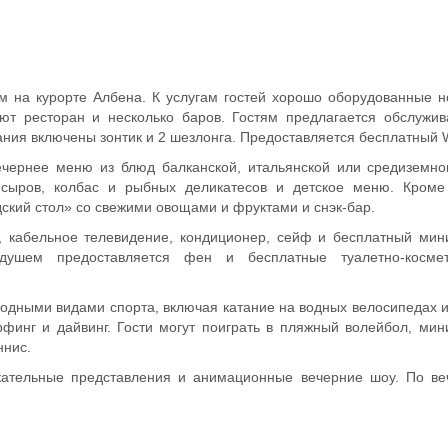
м на курорте Албена. К услугам гостей хорошо оборудованные 
т ресторан и несколько баров. Гостям предлагается обслужив
ния включены зонтик и 2 шезлонга. Предоставляется бесплатный W
ечернее меню из блюд балканской, итальянской или средиземн
 сыров, колбас и рыбных деликатесов и детское меню. Кроме 
ский стол» со свежими овощами и фруктами и снэк-бар.
, кабельное телевидение, кондиционер, сейф и бесплатный мин
ушем предоставляется фен и бесплатные туалетно-космет
 водными видами спорта, включая катание на водных велосипедах 
рфинг и дайвинг. Гости могут поиграть в пляжный волейбол, мин
ннис.
екательные представления и анимационные вечерние шоу. По ве