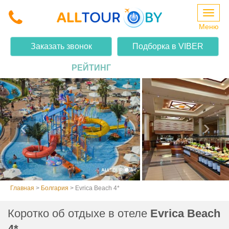
Меню
EVRICA BEACH 4*
Заказать звонок
Подборка в VIBER
РЕЙТИНГ
Главная
>
Болгария
>
Evrica Beach 4*
Коротко об отдыхе в отеле
Evrica Beach
4*