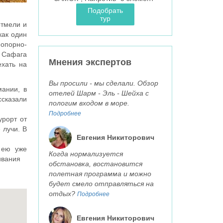
Подобрать
тур
отмели и
как один
 опорно-
, Сафага
Мнения экспертов
ехать на
Вы просили - мы сделали. Обзор
мании, в
отелей Шарм - Эль - Шейха с
ссказали
пологим входом в море.
Подробнее
урорт от
 лучи. В
Евгения Никиторович
 ею уже
Когда нормализуется
живания
обстановка, востановится
полетная программа и можно
будет смело отправляться на
отдых?
Подробнее
Евгения Никиторович