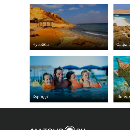
Нувейба
Сафаг
Хургада
Шарм-