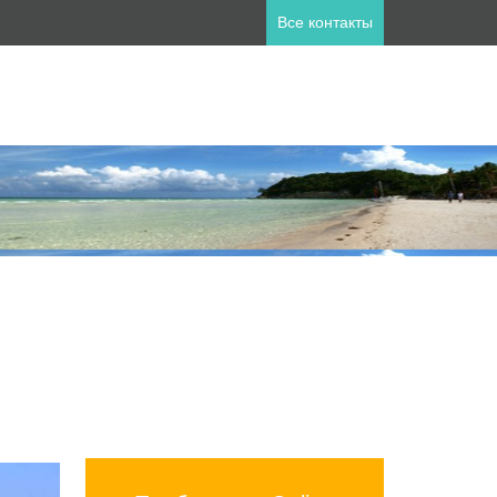
Все контакты
ны
пет
Занзибар
лия
Катар
а
Мальдивы
ланд
Турция