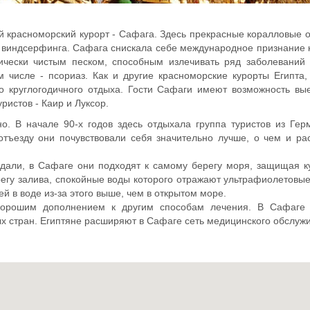
й красноморский курорт - Сафага. Здесь прекрасные коралловые 
виндсерфинга. Сафага снискала себе международное признание 
гически чистым песком, способным излечивать ряд заболеваний
м числе - псориаз. Как и другие красноморские курорты Египта
о круглогодичного отдыха. Гости Сафаги имеют возможность вы
ристов - Каир и Луксор.
о. В начале 90-х годов здесь отдыхала группа туристов из Гер
тъезду они почувствовали себя значительно лучше, о чем и ра
вдали, в Сафаге они подходят к самому берегу моря, защищая к
регу залива, спокойные воды которого отражают ультрафиолетовые
й в воде из-за этого выше, чем в открытом море.
 хорошим дополнением к другим способам лечения. В Сафаге
ых стран. Египтяне расширяют в Сафаге сеть медицинского обслу