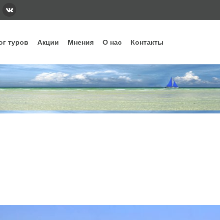
ог туров
Акции
Мнения
О нас
Контакты
тегории
Наши основные направления и стра
ннее бронирование
Вьетнам
Грузия
Еги
дых с детьми
Индонезия
Испания
Ита
уизы
Кипр
Китай
Куб
рящие туры
ОАЭ
Сейшелы
Таи
убные туры
Шри-Ланка