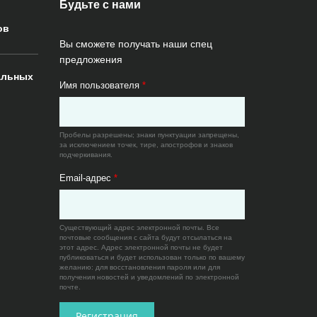
Будьте с нами
ов
Вы сможете получать наши спец
предложения
альных
Имя пользователя
*
Пробелы разрешены; знаки пунктуации запрещены,
за исключением точек, тире, апострофов и знаков
подчеркивания.
Email-адрес
*
Существующий адрес электронной почты. Все
почтовые сообщения с сайта будут отсылаться на
этот адрес. Адрес электронной почты не будет
публиковаться и будет использован только по вашему
желанию: для восстановления пароля или для
получения новостей и уведомлений по электронной
почте.