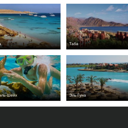
а
Таба
эль-Шейх
Эль Гуна