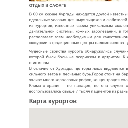
ОТДЫХ В САФАГЕ
В 60 км южнее Хургады находится другой известны
идеальные условия для ныряльщиков и любителей 
из курортов, известных своим уникальным эколо
двигательной системы, кожных заболеваний, в то
располагает всем необходимым для качественног
экскурсии в традиционные центры паломничества ту
Чудесные свойства курорта обнаружились случайн
которой были больные псориазом и артритом. К о
египтянам.
В отличие от Хургады, где горы лишь виднеются 
сильного ветра и песчаных бурь.Город стоит на бе
заливе много коралловых рифов, концентрация соле
Климатотерапия - не панацея, но она служит
воспользовались свыше 7 тысяч пациентов из разн
Карта курортов