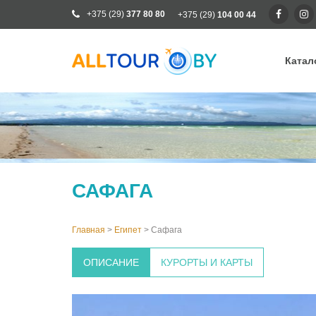
+375 (29)
377 80 80
+375 (29)
104 00 44
Катал
Ка
Ра
От
Кр
САФАГА
Го
Кл
Главная
>
Египет
>
Сафага
ОПИСАНИЕ
КУРОРТЫ И КАРТЫ