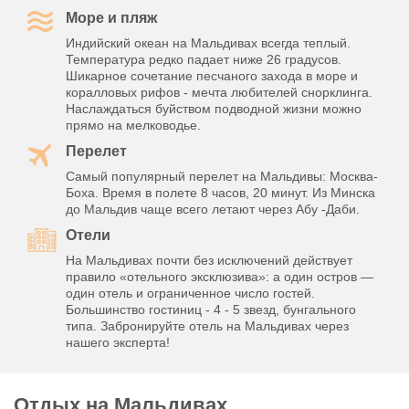
Море и пляж
Индийский океан на Мальдивах всегда теплый.
Температура редко падает ниже 26 градусов.
Шикарное сочетание песчаного захода в море и
коралловых рифов - мечта любителей снорклинга.
Наслаждаться буйством подводной жизни можно
прямо на мелководье.
Перелет
Самый популярный перелет на Мальдивы: Москва-
Боха. Время в полете 8 часов, 20 минут. Из Минска
до Мальдив чаще всего летают через Абу -Даби.
Отели
На Мальдивах почти без исключений действует
правило «отельного эксклюзива»: а один остров —
один отель и ограниченное число гостей.
Большинство гостиниц - 4 - 5 звезд, бунгального
типа. Забронируйте отель на Мальдивах через
нашего эксперта!
Отдых на Мальдивах