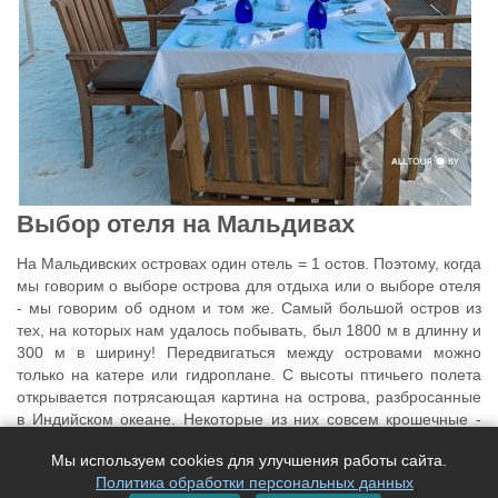
Выбор отеля на Мальдивах
На Мальдивских островах один отель = 1 остов. Поэтому, когда
мы говорим о выборе острова для отдыха или о выборе отеля
- мы говорим об одном и том же. Самый большой остров из
тех, на которых нам удалось побывать, был 1800 м в длинну и
300 м в ширину! Передвигаться между островами можно
только на катере или гидроплане. С высоты птичьего полета
открывается потрясающая картина на острова, разбросанные
в Индийском океане. Некоторые из них совсем крошечные -
100 - 200 м в динну. И на них есть вполне цивилизованная
Мы используем cookies для улучшения работы сайта.
жизнь! Первый полет на гидроплане над мальдивскими
Политика обработки персональных данных
островами - это ни с чем не сравнимые ощущения -